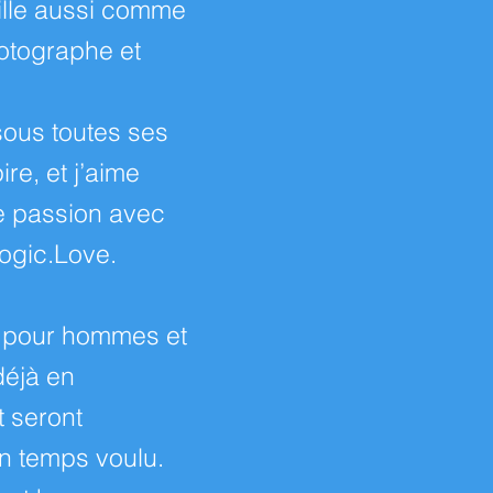
aille aussi comme
otographe et
 sous toutes ses
re, et j’aime
e passion avec
Yogic.Love.
 pour hommes et
déjà en
t seront
n temps voulu.