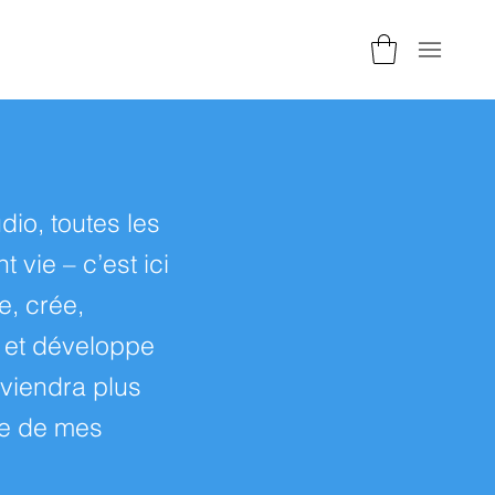
io, toutes les
 vie – c’est ici
e, crée,
 et développe
eviendra plus
ie de mes