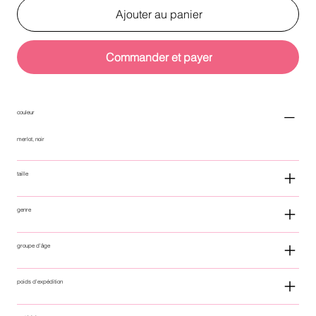
Ajouter au panier
Commander et payer
couleur
merlot, noir
taille
genre
groupe d'âge
poids d'expédition