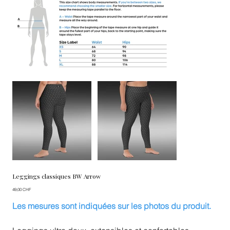
Leggings classiques BW Arrow
Prix
49,00 CHF
Les mesures sont indiquées sur les photos du produit.