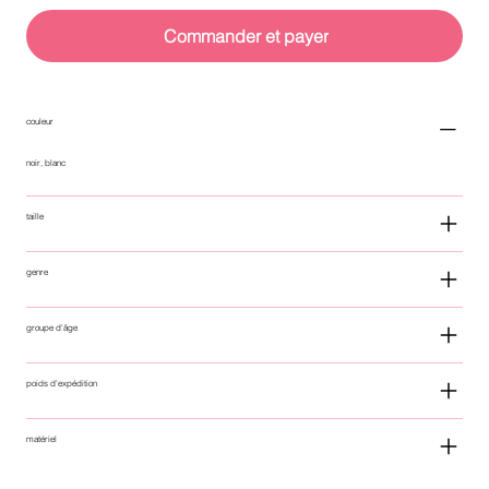
Commander et payer
couleur
noir, blanc
taille
genre
groupe d'âge
poids d'expédition
matériel