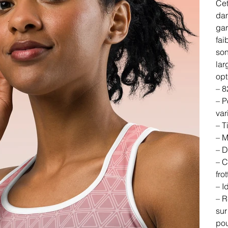
Cet
dan
gar
fai
son
lar
opt
– 8
– P
var
– T
– M
– D
– C
fro
– I
– R
sur
pou