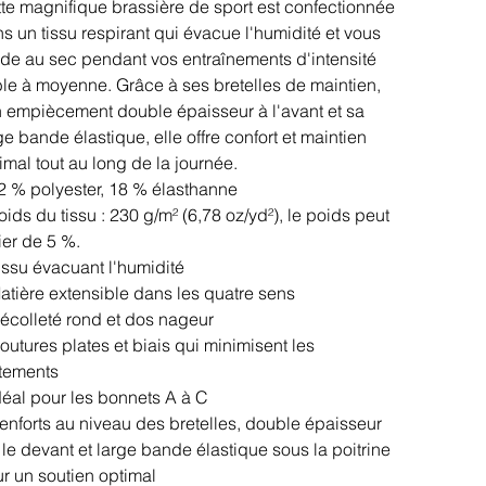
te magnifique brassière de sport est confectionnée
s un tissu respirant qui évacue l'humidité et vous
de au sec pendant vos entraînements d'intensité
ble à moyenne. Grâce à ses bretelles de maintien,
 empiècement double épaisseur à l'avant et sa
ge bande élastique, elle offre confort et maintien
imal tout au long de la journée.
2 % polyester, 18 % élasthanne
oids du tissu : 230 g/m² (6,78 oz/yd²), le poids peut
ier de 5 %.
issu évacuant l'humidité
atière extensible dans les quatre sens
écolleté rond et dos nageur
outures plates et biais qui minimisent les
ttements
déal pour les bonnets A à C
enforts au niveau des bretelles, double épaisseur
 le devant et large bande élastique sous la poitrine
r un soutien optimal