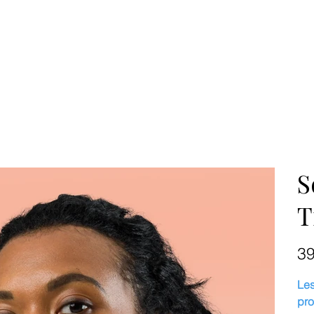
S
T
Prix
3
Les
pro