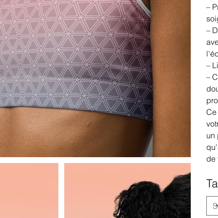
– P
soi
– D
ave
l'é
– L
– C
dou
pro
Ce 
vot
un 
qu'
de 
Ta