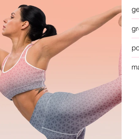
g
gr
po
ma