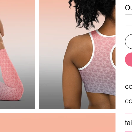
Qu
co
co
tai