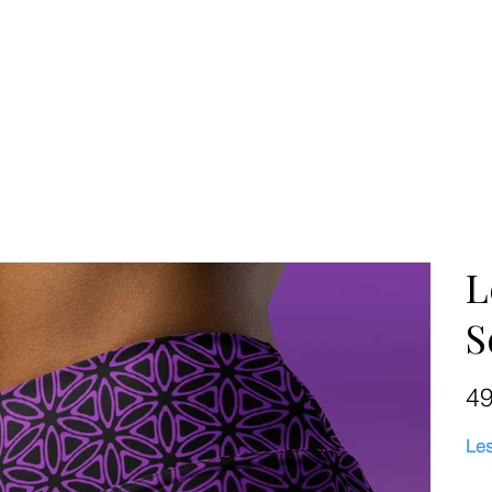
L
S
Prix
4
Les