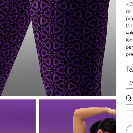
– C
dou
pro
Ce 
vot
lon
per
pre
Ta
Qu