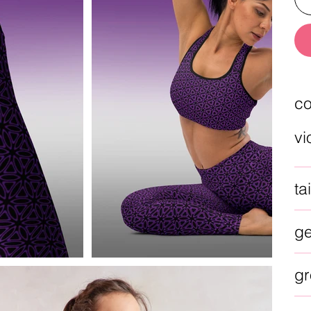
co
vi
tai
g
gr