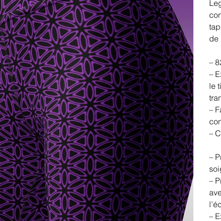
Leg
con
tap
de 
– 8
– E
le 
tra
– F
con
– C
– P
soi
– P
ave
l’é
– E