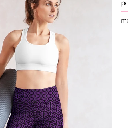
po
ma