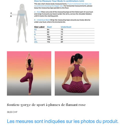
Soutien-gorge de sport à plumes de flamant rose
Prix
39,00 CHF
Les mesures sont indiquées sur les photos du produit.