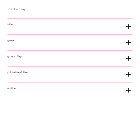
vert, bleu, orange
taille
genre
groupe d'âge
poids d'expédition
matériel