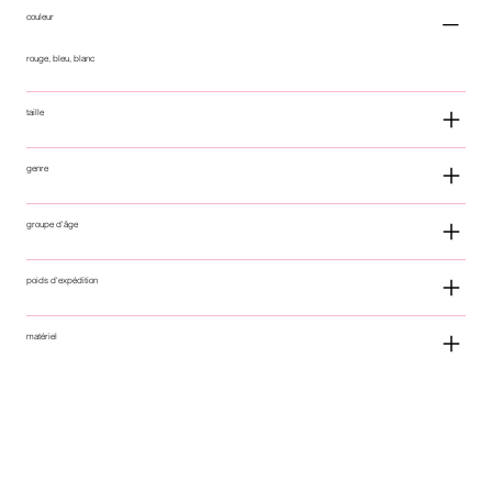
couleur
rouge, bleu, blanc
taille
genre
groupe d'âge
poids d'expédition
matériel