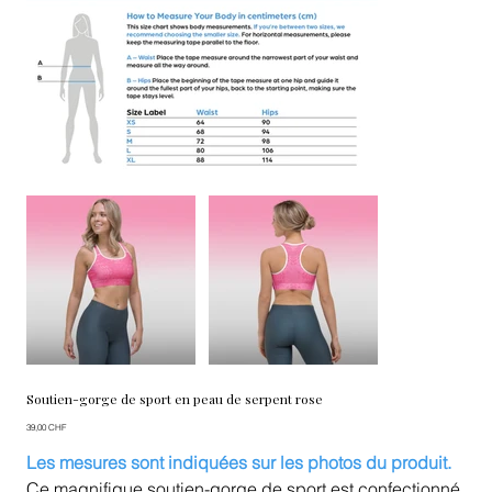
Soutien-gorge de sport en peau de serpent rose
Prix
39,00 CHF
Les mesures sont indiquées sur les photos du produit.
Ce magnifique soutien-gorge de sport est confectionné