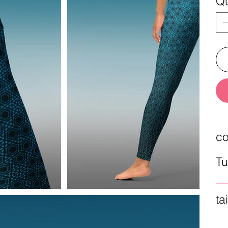
Qu
co
Tu
tai