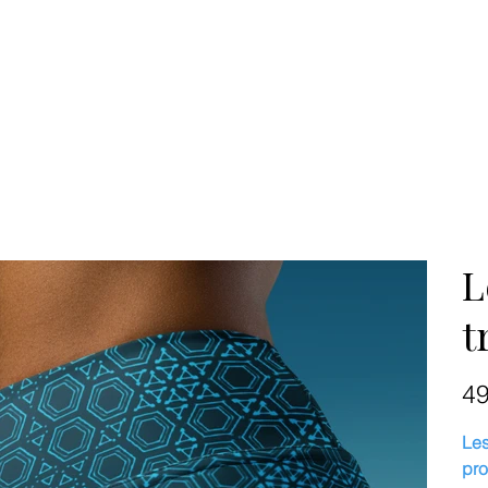
L
t
Prix
4
Les
pro