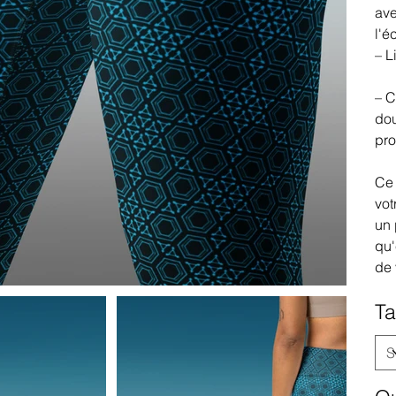
ave
l'é
– L
– C
dou
pro
Ce 
vot
un 
qu'
de 
Ta