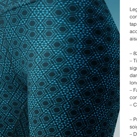
Leg
con
tap
ac
ais
– 8
– T
sig
dan
lon
– F
con
– C
– P
soi
– D