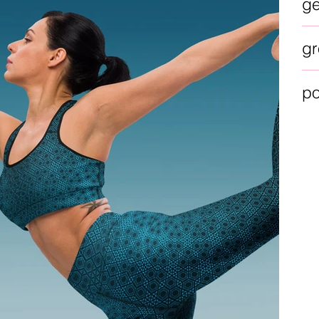
g
gr
po