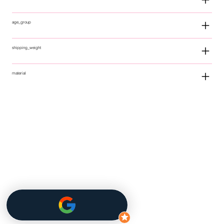
age_group
shipping_weight
material