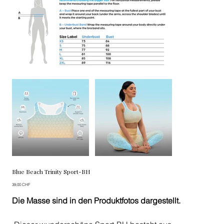
Blue Beach Trinity Sport-BH
Preis
39,00 CHF
Die Masse sind in den Produktfotos dargestellt.