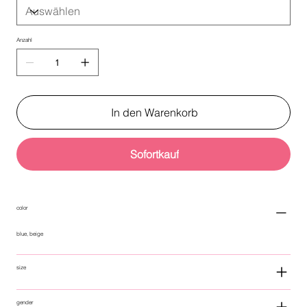
Anzahl
In den Warenkorb
Sofortkauf
color
blue, beige
size
gender