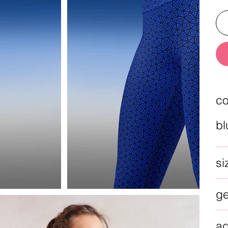
co
bl
si
g
a