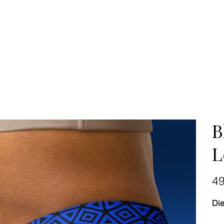
B
L
Preis
4
Die