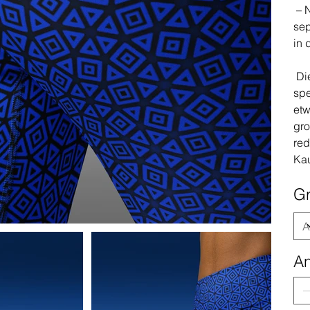
– N
sep
in 
Die
spe
etw
gro
red
Ka
G
An