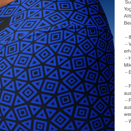
Su
Yog
All
Be
– 8
– V
erh
– H
Mik
– E
– P
aus
– P
aus
we
– W