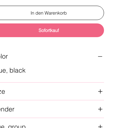
In den Warenkorb
Sofortkauf
lor
ue, black
ze
ender
ge_group