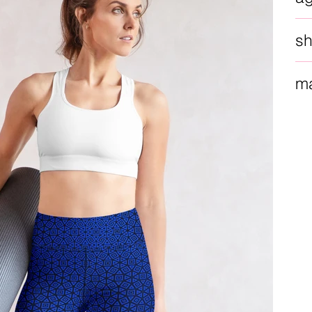
sh
ma