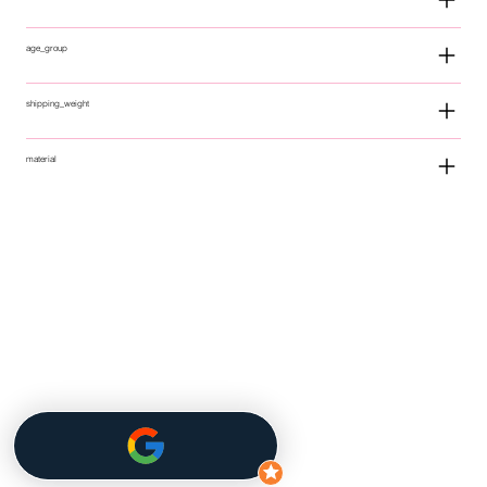
age_group
shipping_weight
material