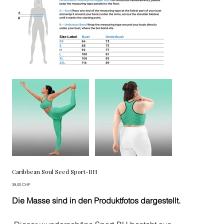
Caribbean Soul Seed Sport-BH
Preis
39,00 CHF
Die Masse sind in den Produktfotos dargestellt.