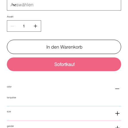
Anzahl
In den Warenkorb
Sofortkauf
color
turquoise
size
gender