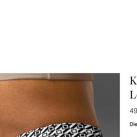
K
L
Preis
4
Die