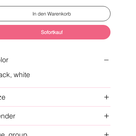
In den Warenkorb
Sofortkauf
lor
ack, white
ze
ender
ge_group