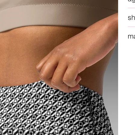
sh
ma