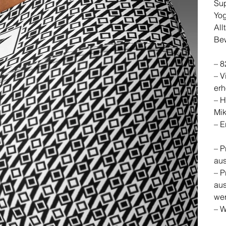
Su
Yog
All
Be
– 8
– V
erh
– H
Mik
– E
– P
aus
– P
aus
we
– W