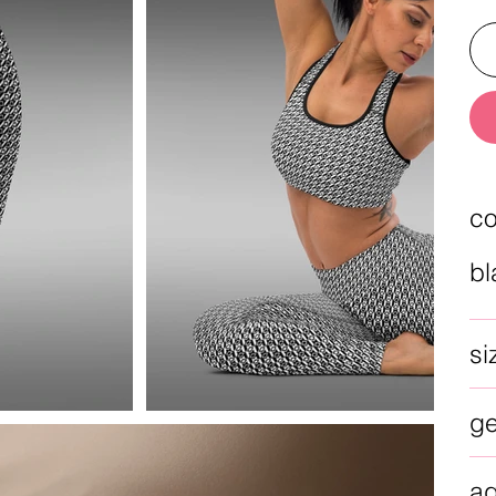
co
bl
si
g
a