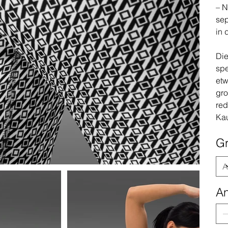
– N
sep
in 
Die
spe
etw
gro
red
Ka
G
An