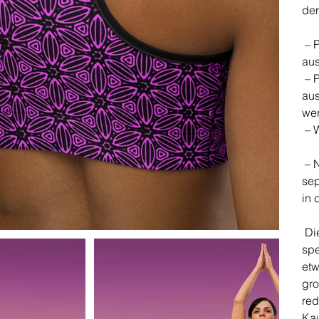
der
– P
aus
– P
aus
we
– W
– N
sep
in 
Die
spe
etw
gro
red
Ka