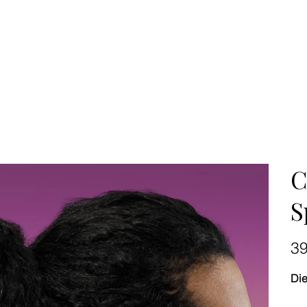
C
S
Preis
3
Die