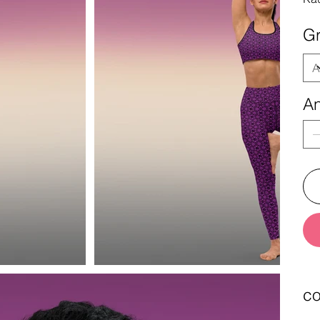
G
An
co