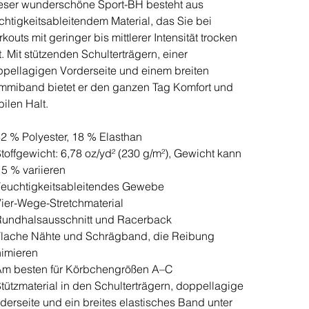
ser wunderschöne Sport-BH besteht aus
chtigkeitsableitendem Material, das Sie bei
kouts mit geringer bis mittlerer Intensität trocken
t. Mit stützenden Schulterträgern, einer
pellagigen Vorderseite und einem breiten
miband bietet er den ganzen Tag Komfort und
bilen Halt.
2 % Polyester, 18 % Elasthan
toffgewicht: 6,78 oz/yd² (230 g/m²), Gewicht kann
5 % variieren
euchtigkeitsableitendes Gewebe
ier-Wege-Stretchmaterial
Rundhalsausschnitt und Racerback
lache Nähte und Schrägband, die Reibung
imieren
Am besten für Körbchengrößen A–C
tützmaterial in den Schulterträgern, doppellagige
derseite und ein breites elastisches Band unter