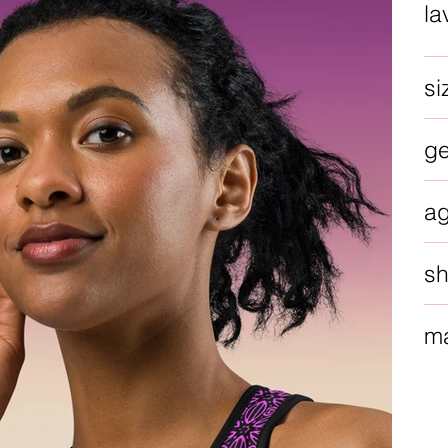
la
si
g
a
sh
ma