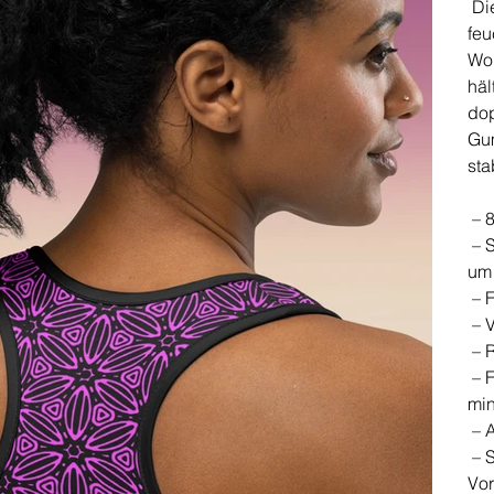
Die
feu
Wor
häl
dop
Gum
sta
– 8
– S
um 
– F
– V
– 
– F
min
– 
– S
Vor