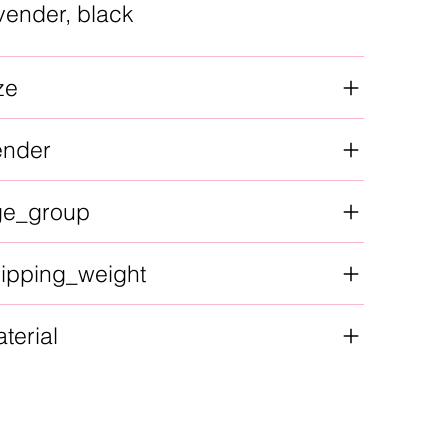
vender, black
ze
ender
ge_group
ipping_weight
terial