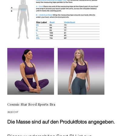
Cosmic Star Seed Sports Bra
Preis
39,00 CHF
Die Masse sind auf den Produktfotos angegeben.