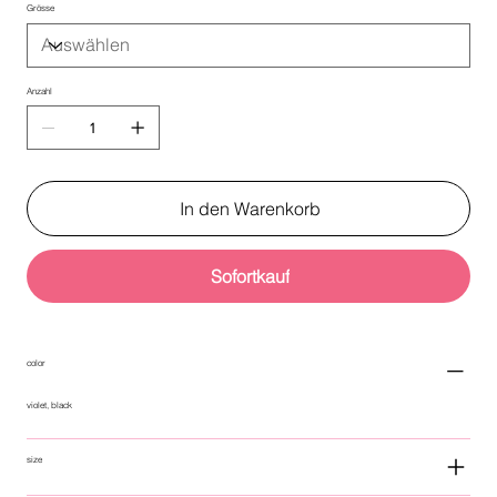
Grösse
Anzahl
In den Warenkorb
Sofortkauf
color
violet, black
size