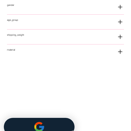
gender
age_group
shipping_weight
material