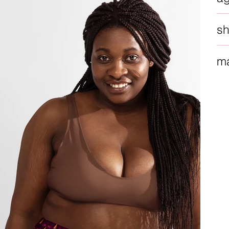
sh
ma