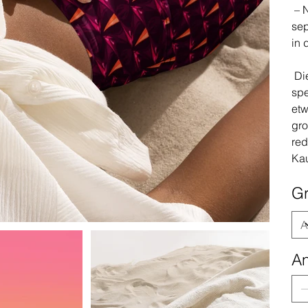
– N
sep
in 
Die
spe
etw
gro
red
Ka
G
An