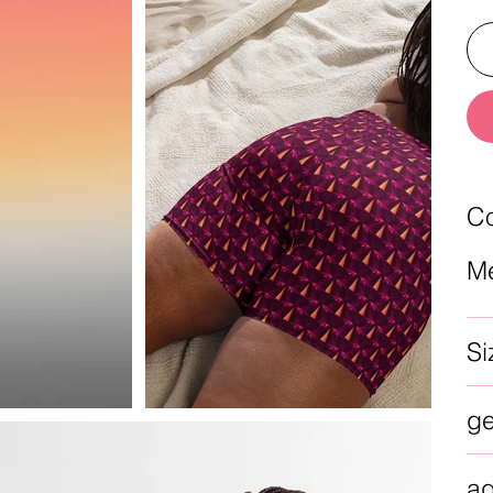
Co
Me
Si
g
a