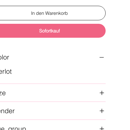
In den Warenkorb
Sofortkauf
lor
rlot
ze
ender
ge_group