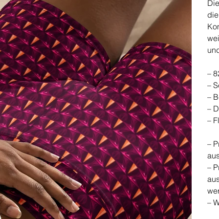
Die
die
Kom
wei
und
– 8
– S
– 
– D
– F
– P
aus
– P
aus
we
– W