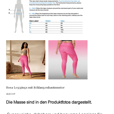
Rosa Leggings mit Schlangenhautmuster
Preis
49,00 CHF
Die Masse sind in den Produktfotos dargestellt.