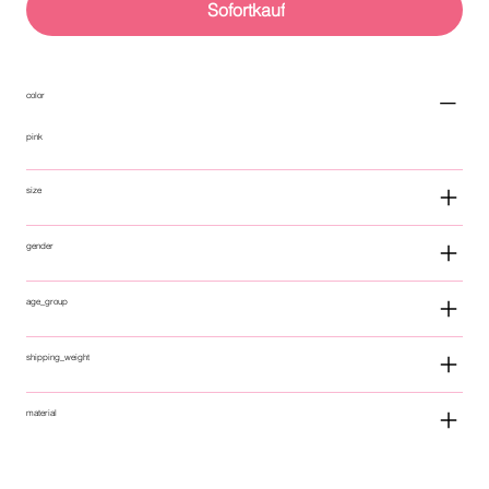
Sofortkauf
color
pink
size
gender
age_group
shipping_weight
material