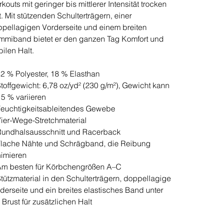
kouts mit geringer bis mittlerer Intensität trocken
t. Mit stützenden Schulterträgern, einer
pellagigen Vorderseite und einem breiten
miband bietet er den ganzen Tag Komfort und
bilen Halt.
2 % Polyester, 18 % Elasthan
toffgewicht: 6,78 oz/yd² (230 g/m²), Gewicht kann
5 % variieren
euchtigkeitsableitendes Gewebe
ier-Wege-Stretchmaterial
Rundhalsausschnitt und Racerback
lache Nähte und Schrägband, die Reibung
imieren
Am besten für Körbchengrößen A–C
tützmaterial in den Schulterträgern, doppellagige
derseite und ein breites elastisches Band unter
 Brust für zusätzlichen Halt