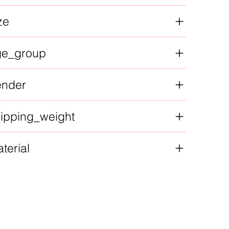
ze
ge_group
ender
ipping_weight
terial