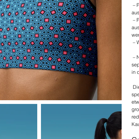
– P
aus
– P
aus
we
– W
– N
sep
in 
Die
spe
etw
gro
red
Ka