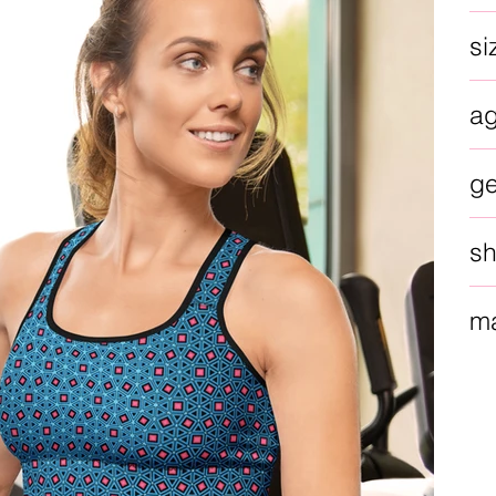
si
a
g
sh
ma