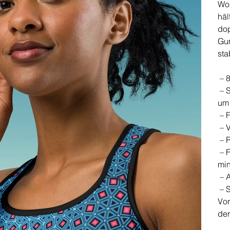
Wor
häl
dop
Gum
sta
– 8
– S
um 
– F
– V
– 
– F
min
– 
– S
Vor
der