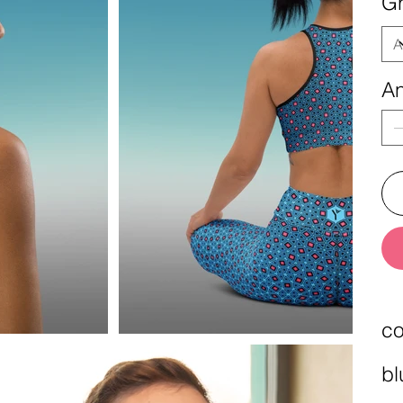
G
An
co
bl