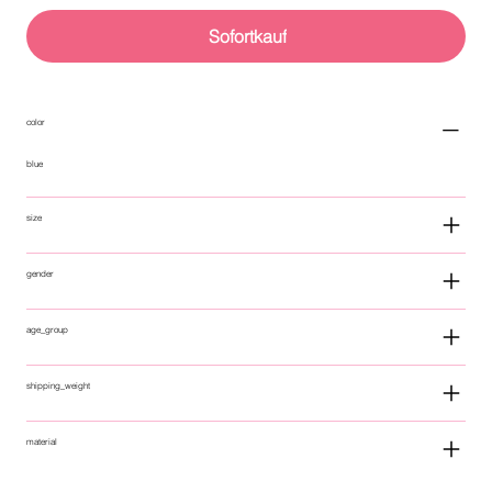
Sofortkauf
color
blue
size
gender
age_group
shipping_weight
material