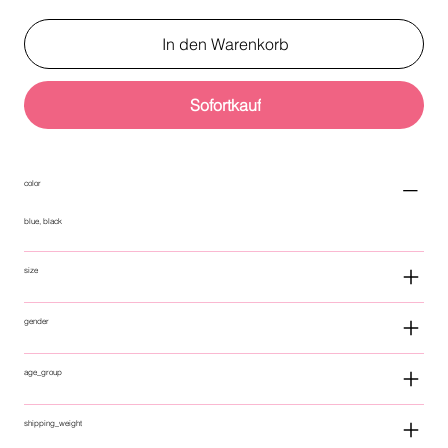
In den Warenkorb
Sofortkauf
color
blue, black
size
gender
age_group
shipping_weight