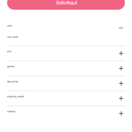
Sofortkauf
color
rose, white
size
gender
age_group
shipping_weight
material