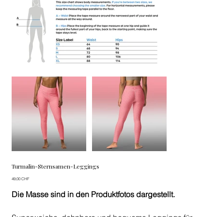
Turmalin-Sternsamen-Leggings
Preis
49,00 CHF
Die Masse sind in den Produktfotos dargestellt.