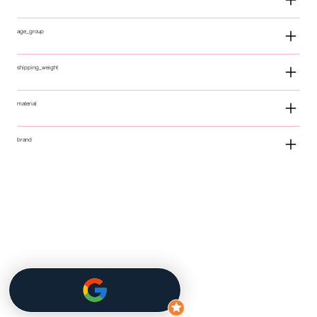
age_group
shipping_weight
material
brand