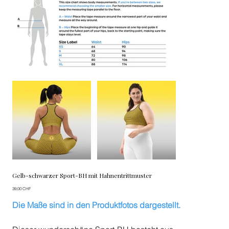
Gelb-schwarzer Sport-BH mit Hahnentrittmuster
Preis
39,00 CHF
Die Maße sind in den Produktfotos dargestellt.