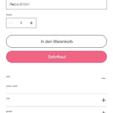
Anzahl
In den Warenkorb
Sofortkauf
color
yellow, black
size
gender