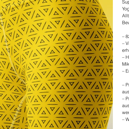
Su
Yog
All
Be
– 8
– V
erh
– H
Mik
– E
– P
aus
– P
aus
we
– W