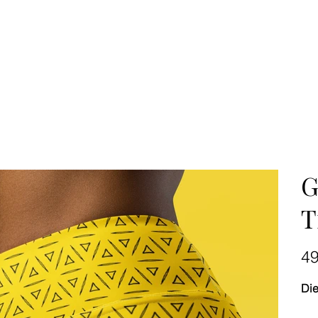
G
T
Preis
4
Die