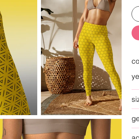
co
ye
si
g
a