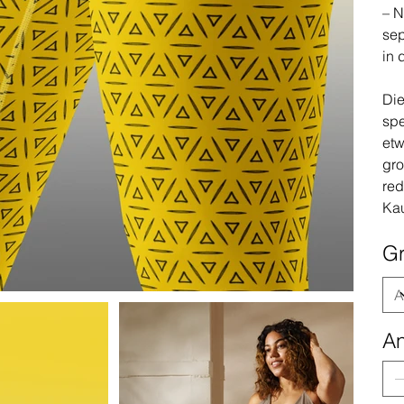
– N
sep
in 
Die
spe
etw
gro
red
Ka
G
An