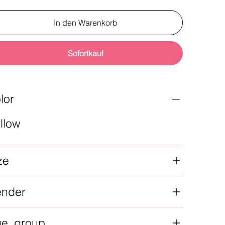
In den Warenkorb
Sofortkauf
lor
llow
ze
ender
ge_group