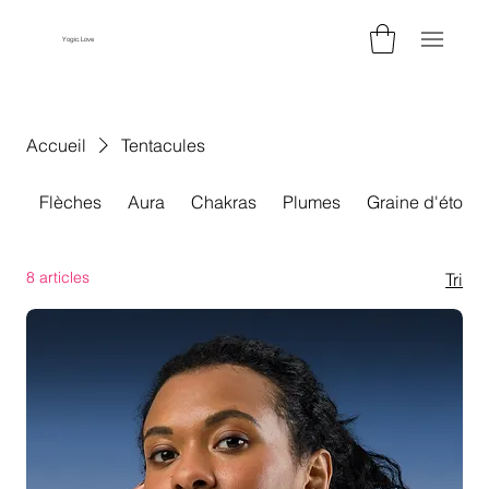
Yogic.Love
Accueil
Tentacules
Flèches
Aura
Chakras
Plumes
Graine d'étoile
8 articles
Tri