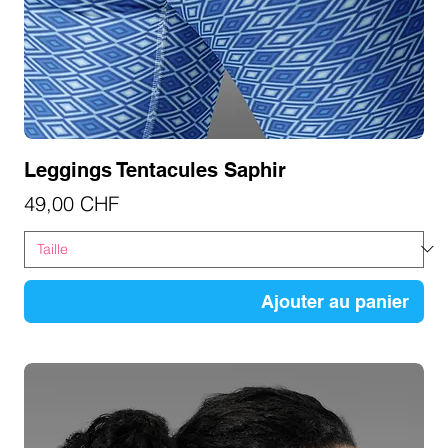
Leggings Tentacules Saphir
Prix
49,00 CHF
Ajouter au panier