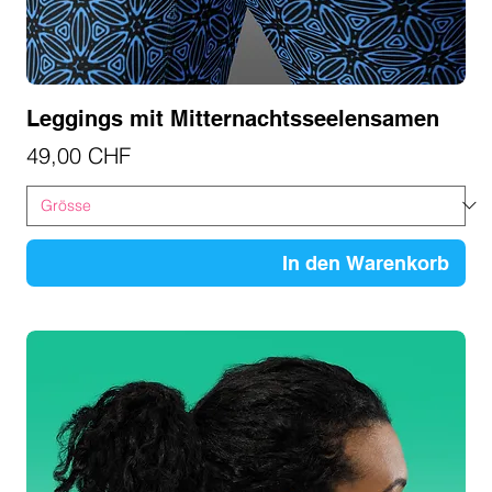
Leggings mit Mitternachtsseelensamen
Preis
49,00 CHF
In den Warenkorb