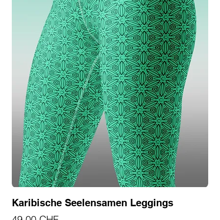
Karibische Seelensamen Leggings
Preis
49,00 CHF