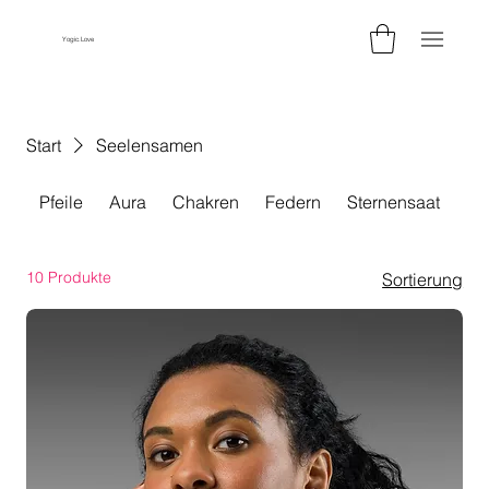
Yogic.Love
Start
Seelensamen
Pfeile
Aura
Chakren
Federn
Sternensaat
Fr
10 Produkte
Sortierung